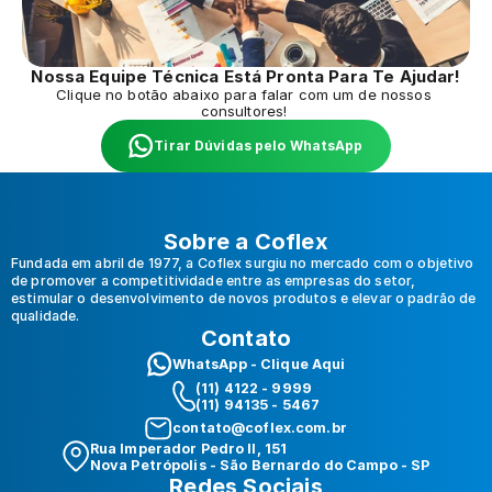
Nossa Equipe Técnica Está Pronta Para Te Ajudar!
Clique no botão abaixo para falar com um de nossos 
consultores! 
Tirar Dúvidas pelo WhatsApp
Sobre a Coflex
Fundada em abril de 1977, a Coflex surgiu no mercado com o objetivo 
de promover a competitividade entre as empresas do setor, 
estimular o desenvolvimento de novos produtos e elevar o padrão de 
qualidade.
Contato
WhatsApp - Clique Aqui
(11) 4122 - 9999 
(11) 94135 - 5467
contato@coflex.com.br
Rua Imperador Pedro II, 151
Nova Petrópolis - São Bernardo do Campo - SP
Redes Sociais