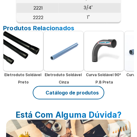
Produtos Relacionados
Eletroduto Soldável 
Eletroduto Soldável 
Curva Soldável 90º 
Curva
Preto
Cinza
P.B Preta
P
Catálogo de produtos
Está Com Alguma Dúvida?