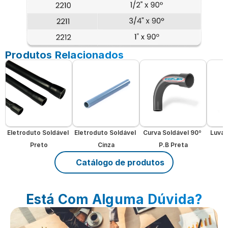
Produtos Relacionados
Eletroduto Soldável 
Eletroduto Soldável 
Curva Soldável 90º 
Luva 
Preto
Cinza
P.B Preta
Catálogo de produtos
Está Com Alguma Dúvida?