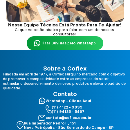
Nossa Equipe Técnica Está Pronta Para Te Ajudar!
Clique no botão abaixo para falar com um de nossos 
consultores! 
Tirar Dúvidas pelo WhatsApp
Sobre a Coflex
Fundada em abril de 1977, a Coflex surgiu no mercado com o objetivo 
de promover a competitividade entre as empresas do setor, 
estimular o desenvolvimento de novos produtos e elevar o padrão de 
qualidade.
Contato
WhatsApp - Clique Aqui
(11) 4122 - 9999 
(11) 94135 - 5467
contato@coflex.com.br
Rua Imperador Pedro II, 151
Nova Petrópolis - São Bernardo do Campo - SP