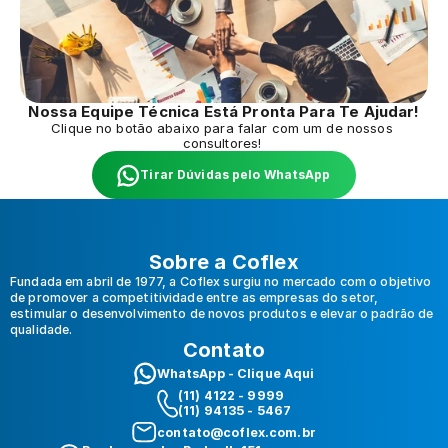
Nossa Equipe Técnica Está Pronta Para Te Ajudar!
Clique no botão abaixo para falar com um de nossos 
consultores! 
Tirar Dúvidas pelo WhatsApp
Sobre a Coflex
Fundada em abril de 1977, a Coflex surgiu no mercado com o objetivo 
de promover a competitividade entre as empresas do setor, 
estimular o desenvolvimento de novos produtos e elevar o padrão de 
qualidade.
Contato
WhatsApp - Clique Aqui
(11) 4122 - 9999 
(11) 94135 - 5467
contato@coflex.com.br