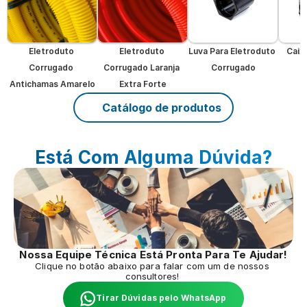
Eletroduto 
Eletroduto 
Luva Para Eletroduto 
Caixa
Corrugado 
Corrugado Laranja 
Corrugado
Antichamas Amarelo
Extra Forte
Catálogo de produtos
Está Com Alguma Dúvida?
Nossa Equipe Técnica Está Pronta Para Te Ajudar!
Clique no botão abaixo para falar com um de nossos 
consultores! 
Tirar Dúvidas pelo WhatsApp